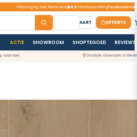
Bezorging heel Nederland
4,9
klantbeoordeling
Facebook
Insta
OFFERTE
STAALKAART
ACTIE
SHOWROOM
SHOPTEGOED
REVIEWS
p voorraad
Grootste showroom in Bever