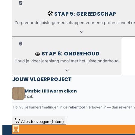
5
STAP 5: GEREEDSCHAP
🛠️
Zorg voor de juiste gereedschappen voor een professioneel re
6
STAP 6: ONDERHOUD
🧽
Houd je vloer jarenlang mooi met het juiste onderhoud.
JOUW VLOERPROJECT
Marble Hill warm eiken
1 pak
Tip: vul je kamerafmetingen in de
rekentool
hierboven in — dan rekenen we
Alles toevoegen (1 item)