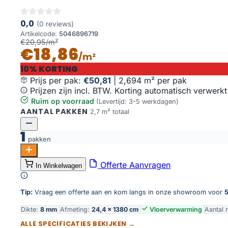
0,0
(0 reviews)
Artikelcode:
5046896719
€20,95/m²
€18,86
/m²
10% KORTING
Prijs per pak:
€50,81
|
2,694 m² per pak
Prijzen zijn incl. BTW. Korting automatisch verwerkt
Ruim op voorraad
(Levertijd: 3-5 werkdagen)
AANTAL PAKKEN
2,7 m² totaal
1
pakken
Marble Hill warm eiken aantal
Offerte Aanvragen
In Winkelwagen
Toevoegen aan winkelwagen
Tip:
Vraag een offerte aan en kom langs in onze showroom voor
5
Dikte:
8 mm
Afmeting:
24,4 × 1380 cm
Vloerverwarming
Aantal 
ALLE SPECIFICATIES BEKIJKEN →