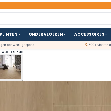
PLINTEN
ONDERVLOEREN
ACCESSOIRES
agen per week geopend
500+ vloeren o
l warm eiken