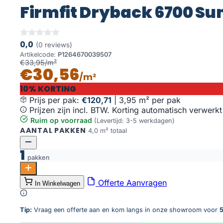
Firmfit Dryback 6700 Su
0,0
(0 reviews)
Artikelcode:
P1264670039507
€33,95/m²
€30,56
/m²
10% KORTING
Prijs per pak:
€120,71
|
3,95 m² per pak
Prijzen zijn incl. BTW. Korting automatisch verwerkt
Ruim op voorraad
(Levertijd: 3-5 werkdagen)
AANTAL PAKKEN
4,0 m² totaal
1
pakken
Firmfit Dryback 6700 Summerfield Naturel aantal
Offerte Aanvragen
In Winkelwagen
Toevoegen aan winkelwagen
Tip:
Vraag een offerte aan en kom langs in onze showroom voor
5