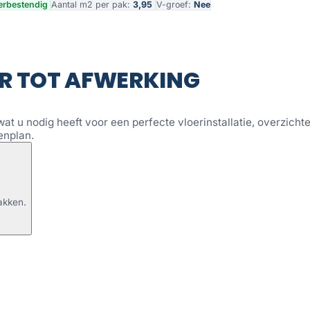
rbestendig
Aantal m2 per pak:
3,95
V-groef:
Nee
R TOT AFWERKING
wat u nodig heeft voor een perfecte vloerinstallatie, overzichtel
enplan.
akken.