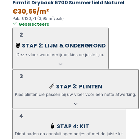
Firmfit Dryback 6700 Summerfield Naturel
€30,56/m²
Pak: €120,71 (3,95 m²/pak)
Geselecteerd
2
STAP 2: LIJM & ONDERGROND
🪣
Deze vloer wordt verlijmd; kies de juiste lijm.
3
STAP 3: PLINTEN
📏
Kies plinten die passen bij uw vloer voor een nette afwerking.
4
STAP 4: KIT
🧴
Dicht naden en aansluitingen netjes af met de juiste kit.