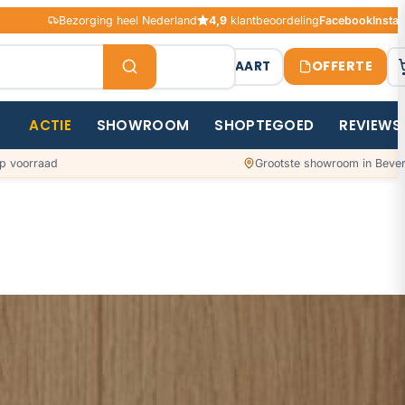
Bezorging heel Nederland
4,9
klantbeoordeling
Facebook
Insta
OFFERTE
STAALKAART
ACTIE
SHOWROOM
SHOPTEGOED
REVIEWS
p voorraad
Grootste showroom in Bever