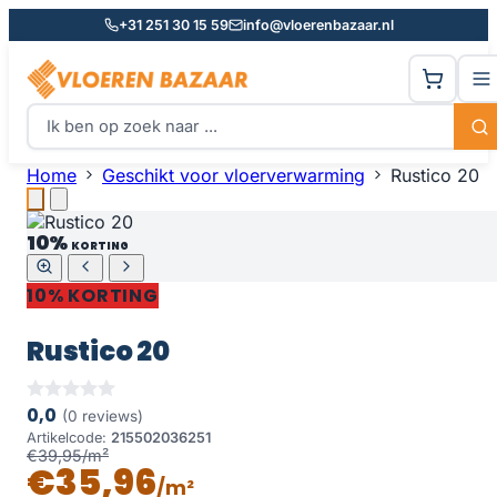
+31 251 30 15 59
info@vloerenbazaar.nl
Home
Geschikt voor vloerverwarming
Rustico 20
10%
KORTING
10% KORTING
Rustico 20
0,0
(0 reviews)
Artikelcode:
215502036251
€39,95/m²
€35,96
/m²