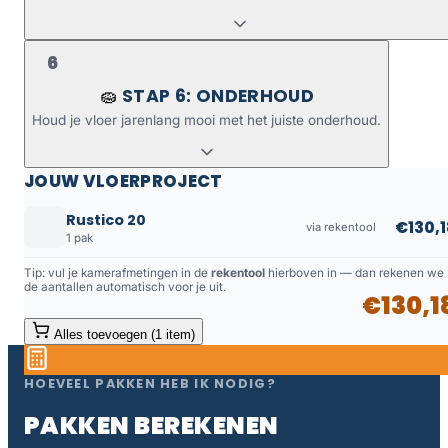
6
STAP 6: ONDERHOUD
🧽
Houd je vloer jarenlang mooi met het juiste onderhoud.
JOUW VLOERPROJECT
Rustico 20
€130,1
via rekentool
1 pak
Tip: vul je kamerafmetingen in de
rekentool
hierboven in — dan rekenen we
de aantallen automatisch voor je uit.
€130,1
Alles toevoegen (1 item)
HOEVEEL PAKKEN HEB IK NODIG?
PAKKEN BEREKENEN