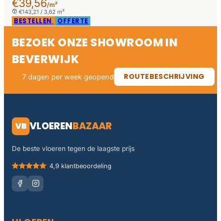
€39,56
/m²
€143,21 / 3,62 m²
BESTELLEN
OFFERTE
BEZOEK ONZE SHOWROOM IN
BEVERWIJK
ROUTEBESCHRIJVING
7 dagen per week geopend
VLOEREN
BAZAAR
VB
De beste vloeren tegen de laagste prijs
4,9 klantbeoordeling