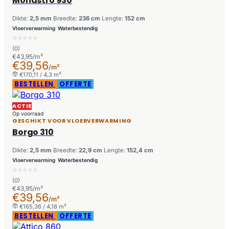
Monastro 930
Dikte:
2,5 mm
Breedte:
236 cm
Lengte:
152 cm
Vloerverwarming
Waterbestendig
(0)
€43,95/m²
€39,56
/m²
€170,11 / 4,3 m²
BESTELLEN
OFFERTE
ACTIE
Op voorraad
GESCHIKT VOOR VLOERVERWARMING
Borgo 310
Dikte:
2,5 mm
Breedte:
22,9 cm
Lengte:
152,4 cm
Vloerverwarming
Waterbestendig
(0)
€43,95/m²
€39,56
/m²
€165,36 / 4,18 m²
BESTELLEN
OFFERTE