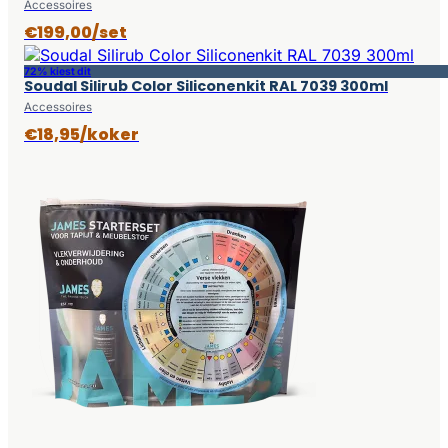
Accessoires
€199,00/set
72% kiest dit
Soudal Silirub Color Siliconenkit RAL 7039 300ml
Accessoires
€18,95/koker