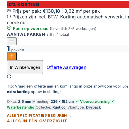
10% KORTING
Prijs per pak:
€130,18
|
3,62 m² per pak
Prijzen zijn incl. BTW. Korting automatisch verwerkt in
checkout.
Ruim op voorraad
(Levertijd: 3-5 werkdagen)
AANTAL PAKKEN
3,6 m² totaal
1
pakken
Rustico 20 aantal
Offerte Aanvragen
In Winkelwagen
Toevoegen aan winkelwagen
Tip:
Vraag een offerte aan en kom langs in onze showroom voor
5%
extra korting
op uw bestelling!
Dikte:
2,5 mm
Afmeting:
236 × 152 cm
Vloerverwarming
Waterbestendig
Collectie:
Rustico
Vloertype:
Dryback
ALLE SPECIFICATIES BEKIJKEN →
ALLES IN ÉÉN OVERZICHT