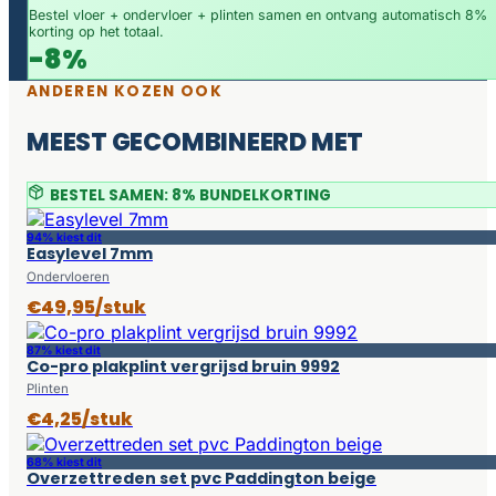
Bestel vloer + ondervloer + plinten samen en ontvang automatisch 8%
korting op het totaal.
-8%
ANDEREN KOZEN OOK
MEEST GECOMBINEERD MET
BESTEL SAMEN: 8% BUNDELKORTING
94% kiest dit
Easylevel 7mm
Ondervloeren
€49,95/stuk
87% kiest dit
Co-pro plakplint vergrijsd bruin 9992
Plinten
€4,25/stuk
68% kiest dit
Overzettreden set pvc Paddington beige