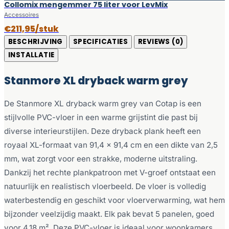
Collomix mengemmer 75 liter voor LevMix
Accessoires
€211,95/stuk
BESCHRIJVING
SPECIFICATIES
REVIEWS (0)
INSTALLATIE
Stanmore XL dryback warm grey
De Stanmore XL dryback warm grey van Cotap is een
stijlvolle PVC-vloer in een warme grijstint die past bij
diverse interieurstijlen. Deze dryback plank heeft een
royaal XL-formaat van 91,4 x 91,4 cm en een dikte van 2,5
mm, wat zorgt voor een strakke, moderne uitstraling.
Dankzij het rechte plankpatroon met V-groef ontstaat een
natuurlijk en realistisch vloerbeeld. De vloer is volledig
waterbestendig en geschikt voor vloerverwarming, wat hem
bijzonder veelzijdig maakt. Elk pak bevat 5 panelen, goed
voor 4,18 m². Deze PVC-vloer is ideaal voor woonkamers,