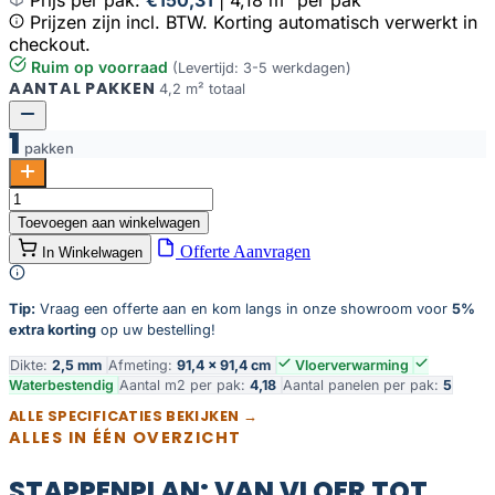
Prijzen zijn incl. BTW. Korting automatisch verwerkt in
checkout.
Ruim op voorraad
(Levertijd: 3-5 werkdagen)
AANTAL PAKKEN
4,2 m² totaal
1
pakken
Stanmore
XL
Toevoegen aan winkelwagen
dryback
Offerte Aanvragen
In Winkelwagen
warm
grey
aantal
Tip:
Vraag een offerte aan en kom langs in onze showroom voor
5%
extra korting
op uw bestelling!
Dikte:
2,5 mm
Afmeting:
91,4 × 91,4 cm
Vloerverwarming
Waterbestendig
Aantal m2 per pak:
4,18
Aantal panelen per pak:
5
ALLE SPECIFICATIES BEKIJKEN →
ALLES IN ÉÉN OVERZICHT
STAPPENPLAN: VAN VLOER TOT