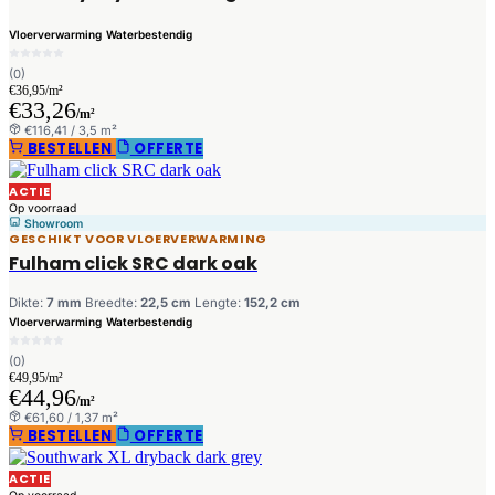
Vloerverwarming
Waterbestendig
(0)
€36,95/m²
€33,26
/m²
€116,41 / 3,5 m²
BESTELLEN
OFFERTE
ACTIE
Op voorraad
Showroom
GESCHIKT VOOR VLOERVERWARMING
Fulham click SRC dark oak
Dikte:
7 mm
Breedte:
22,5 cm
Lengte:
152,2 cm
Vloerverwarming
Waterbestendig
(0)
€49,95/m²
€44,96
/m²
€61,60 / 1,37 m²
BESTELLEN
OFFERTE
ACTIE