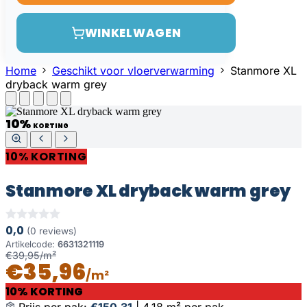
WINKELWAGEN
Home
Geschikt voor vloerverwarming
Stanmore XL
dryback warm grey
10%
KORTING
10% KORTING
Stanmore XL dryback warm grey
0,0
(0 reviews)
Artikelcode:
6631321119
€39,95/m²
€35,96
/m²
10% KORTING
Prijs per pak:
€150,31
|
4,18 m² per pak