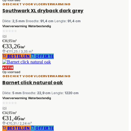
Op voorraad
GESCHIKT VOOR VLOERVERWARMING
Southwark XL dryback dark grey
Dikte:
2,5 mm
Breedte:
91,4 cm
Lengte:
91,4 cm
Vloerverwarming
Waterbestendig
(0)
€36,95/m²
€33,26
/m²
€111,25 / 3,35 m²
BESTELLEN
OFFERTE
ACTIE
Op voorraad
GESCHIKT VOOR VLOERVERWARMING
Barnet click natural oak
Dikte:
5 mm
Breedte:
22,9 cm
Lengte:
1220 cm
Vloerverwarming
Waterbestendig
(0)
€34,95/m²
€31,46
/m²
€70,31 / 2,24 m²
BESTELLEN
OFFERTE