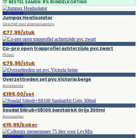
BESTEL SAMEN: 8% BUNDELKORTING
94% kiest dit
Jumpax Heatisolator
Geschikt voor vloerverwarming
€77,95/stuk
87% kiest dit
Co-pro open trapprofiel achterzijde pvc zwart
Plinten
€76,95/stuk
68% kiest dit
Overzettreden set pvc Victoria beige
Accessoires
€199,00/set
72% kiest dit
Soudal Silirub+S8100 Sanitairkit Grijs 300ml
Accessoires
€15,95/koker
76% kiest dit