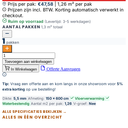
Prijs per pak:
€47,58
|
1,26 m² per pak
Prijzen zijn incl. BTW. Korting automatisch verwerkt in
checkout.
Ruim op voorraad
(Levertijd: 3-5 werkdagen)
AANTAL PAKKEN
1,3 m² totaal
1
pakken
Vario
Visgraat
Toevoegen aan winkelwagen
Rigid
Offerte Aanvragen
In Winkelwagen
Click
5404
Prestige
Tip:
Vraag een offerte aan en kom langs in onze showroom voor
5%
Oak
extra korting
op uw bestelling!
Light
aantal
Dikte:
5,5 mm
Afmeting:
150 × 600 cm
Vloerverwarming
Waterbestendig
Aantal m2 per pak:
1,26
V-groef:
Nee
ALLE SPECIFICATIES BEKIJKEN →
ALLES IN ÉÉN OVERZICHT