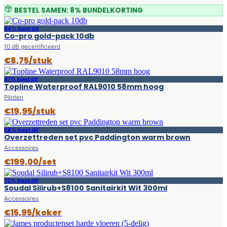
BESTEL SAMEN: 8% BUNDELKORTING
94% kiest dit
Co-pro gold-pack 10db
10 dB gecertificeerd
€8,75/stuk
87% kiest dit
Topline Waterproof RAL9010 58mm hoog
Plinten
€19,95/stuk
68% kiest dit
Overzettreden set pvc Paddington warm brown
Accessoires
€199,00/set
72% kiest dit
Soudal Silirub+S8100 Sanitairkit Wit 300ml
Accessoires
€15,95/koker