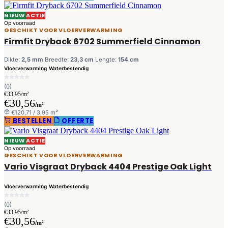
NIEUW
ACTIE
Op voorraad
GESCHIKT VOOR VLOERVERWARMING
Firmfit Dryback 6702 Summerfield Cinnamon
Dikte:
2,5 mm
Breedte:
23,3 cm
Lengte:
154 cm
Vloerverwarming
Waterbestendig
(0)
€33,95/m²
€30,56
/m²
€120,71 / 3,95 m²
BESTELLEN
OFFERTE
NIEUW
ACTIE
Op voorraad
GESCHIKT VOOR VLOERVERWARMING
Vario Visgraat Dryback 4404 Prestige Oak Light
Vloerverwarming
Waterbestendig
(0)
€33,95/m²
€30,56
/m²