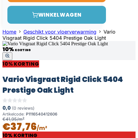
WINKELWAGEN
Home
Geschikt voor vloerverwarming
Vario
Visgraat Rigid Click 5404 Prestige Oak Light
10%
KORTING
10% KORTING
Vario Visgraat Rigid Click 5404
Prestige Oak Light
0,0
(0 reviews)
Artikelcode:
P1116540412606
€41,95/m²
€37,76
/m²
10% KORTING