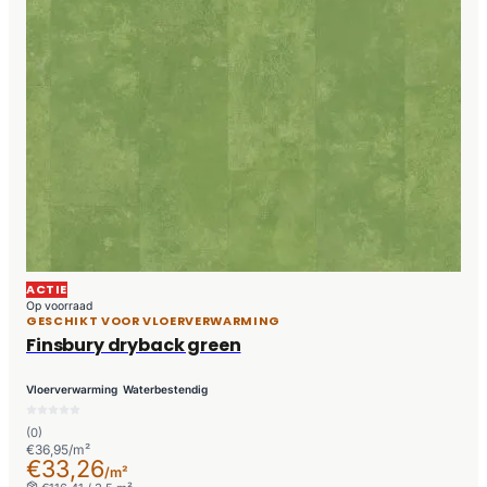
ACTIE
Op voorraad
GESCHIKT VOOR VLOERVERWARMING
Finsbury dryback green
Vloerverwarming
Waterbestendig
(0)
€36,95/m²
€33,26
/m²