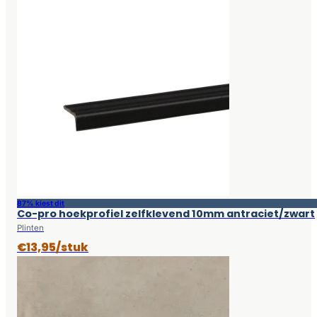
87% kiest dit
Co-pro hoekprofiel zelfklevend 10mm antraciet/zwart
Plinten
€13,95/stuk