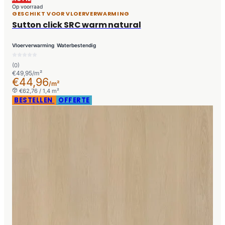
Op voorraad
GESCHIKT VOOR VLOERVERWARMING
Sutton click SRC warm natural
Vloerverwarming
Waterbestendig
(0)
€49,95/m²
€44,96
/m²
€62,76 / 1,4 m²
BESTELLEN
OFFERTE