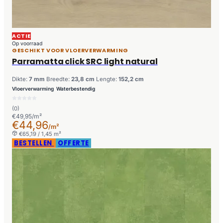
ACTIE
Op voorraad
GESCHIKT VOOR VLOERVERWARMING
Parramatta click SRC light natural
Dikte:
7 mm
Breedte:
23,8 cm
Lengte:
152,2 cm
Vloerverwarming
Waterbestendig
(0)
€49,95/m²
€44,96
/m²
€65,19 / 1,45 m²
BESTELLEN
OFFERTE