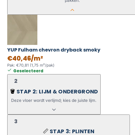
pakken.
YUP Fulham chevron dryback smoky
€40,46/m²
Pak: €70,81 (1,75 m²/pak)
Geselecteerd
2
STAP 2: LIJM & ONDERGROND
🪣
Deze vloer wordt verlijmd; kies de juiste lijm.
3
STAP 3: PLINTEN
📏