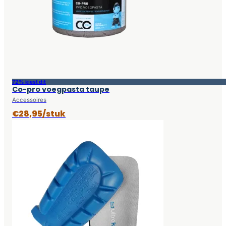
72% kiest dit
Co-pro voegpasta taupe
Accessoires
€28,95/stuk