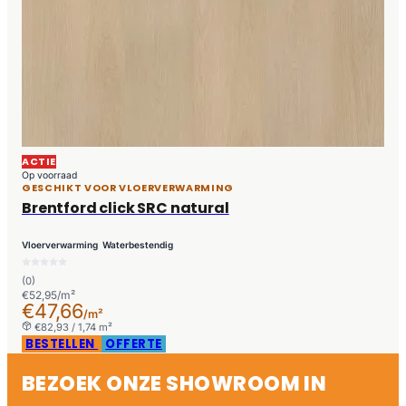
ACTIE
Op voorraad
GESCHIKT VOOR VLOERVERWARMING
Brentford click SRC natural
Vloerverwarming
Waterbestendig
(0)
€52,95/m²
€47,66
/m²
€82,93 / 1,74 m²
BESTELLEN
OFFERTE
BEZOEK ONZE SHOWROOM IN