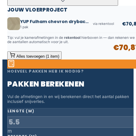
JOUW VLOERPROJECT
YUP Fulham chevron dryback smoky
€70,8
via rekentool
1 pak
Tip: vul je kamerafmetingen in de
rekentool
hierboven in — dan rekenen we
de aantallen automatisch voor je uit.
€70,8
Alles toevoegen (1 item)
HOEVEEL PAKKEN HEB IK NODIG?
PAKKEN BEREKENEN
Vul de afmetingen in en wij berekenen direct het aantal pakken
inclusief snijverlies.
LENGTE (M)
m