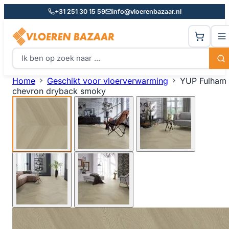
+31 251 30 15 59
info@vloerenbazaar.nl
Home
Geschikt voor vloerverwarming
YUP Fulham
chevron dryback smoky