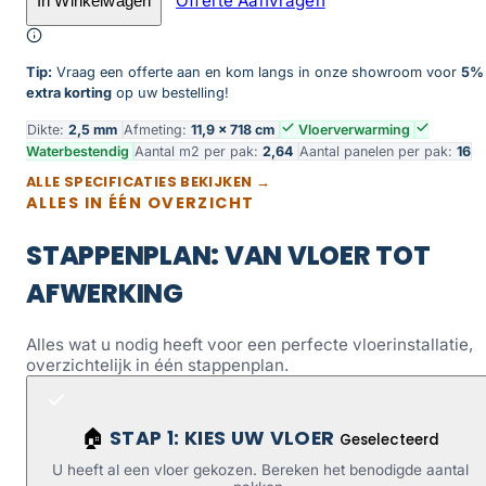
Offerte Aanvragen
In Winkelwagen
Toevoegen aan winkelwagen
Tip:
Vraag een offerte aan en kom langs in onze showroom voor
5%
extra korting
op uw bestelling!
Dikte:
2,5 mm
Afmeting:
11,9 × 718 cm
Vloerverwarming
Waterbestendig
Aantal m2 per pak:
2,64
Aantal panelen per pak:
16
ALLE SPECIFICATIES BEKIJKEN →
ALLES IN ÉÉN OVERZICHT
STAPPENPLAN: VAN VLOER TOT
AFWERKING
Alles wat u nodig heeft voor een perfecte vloerinstallatie,
overzichtelijk in één stappenplan.
STAP 1: KIES UW VLOER
🏠
Geselecteerd
U heeft al een vloer gekozen. Bereken het benodigde aantal