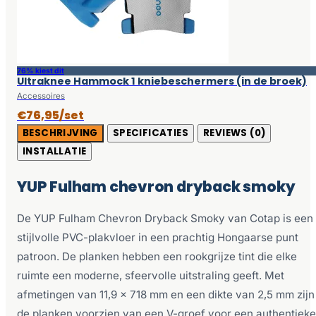
76% kiest dit
Ultraknee Hammock 1 kniebeschermers (in de broek)
Accessoires
€76,95/set
BESCHRIJVING
SPECIFICATIES
REVIEWS (0)
INSTALLATIE
YUP Fulham chevron dryback smoky
De YUP Fulham Chevron Dryback Smoky van Cotap is een
stijlvolle PVC-plakvloer in een prachtig Hongaarse punt
patroon. De planken hebben een rookgrijze tint die elke
ruimte een moderne, sfeervolle uitstraling geeft. Met
afmetingen van 11,9 x 718 mm en een dikte van 2,5 mm zijn
de planken voorzien van een V-groef voor een authentieke