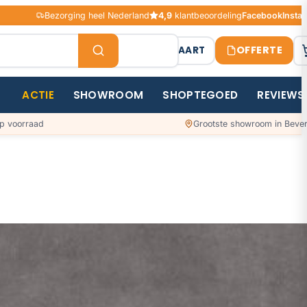
Bezorging heel Nederland
4,9
klantbeoordeling
Facebook
Insta
OFFERTE
STAALKAART
ACTIE
SHOWROOM
SHOPTEGOED
REVIEWS
p voorraad
Grootste showroom in Bever