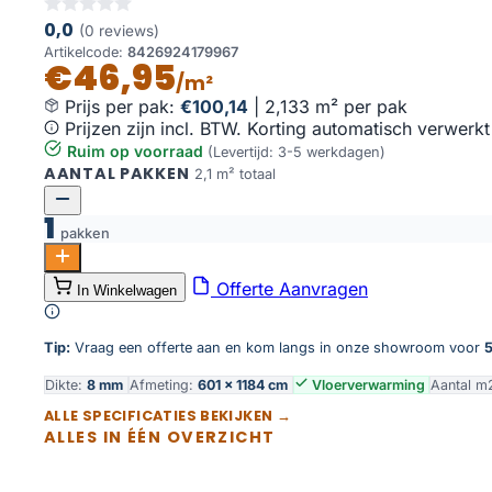
0,0
(0 reviews)
Artikelcode:
8426924179967
€46,95
/m²
Prijs per pak:
€100,14
|
2,133 m² per pak
Prijzen zijn incl. BTW. Korting automatisch verwerkt
Ruim op voorraad
(Levertijd: 3-5 werkdagen)
AANTAL PAKKEN
2,1 m² totaal
1
pakken
Beton grijs 120x60 aantal
Offerte Aanvragen
In Winkelwagen
Toevoegen aan winkelwagen
Tip:
Vraag een offerte aan en kom langs in onze showroom voor
5
Dikte:
8 mm
Afmeting:
601 × 1184 cm
Vloerverwarming
Aantal m
ALLE SPECIFICATIES BEKIJKEN →
ALLES IN ÉÉN OVERZICHT