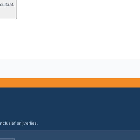
sultaat.
clusief snijverlies.