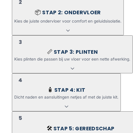
2
STAP 2: ONDERVLOER
📦
Kies de juiste ondervloer voor comfort en geluidsisolatie.
3
STAP 3: PLINTEN
📏
Kies plinten die passen bij uw vloer voor een nette afwerking.
4
STAP 4: KIT
🧴
Dicht naden en aansluitingen netjes af met de juiste kit.
5
STAP 5: GEREEDSCHAP
🛠️