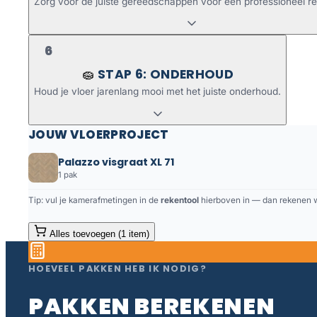
Zorg voor de juiste gereedschappen voor een professioneel re
6
STAP 6: ONDERHOUD
🧽
Houd je vloer jarenlang mooi met het juiste onderhoud.
JOUW VLOERPROJECT
Palazzo visgraat XL 71
1 pak
Tip: vul je kamerafmetingen in de
rekentool
hierboven in — dan rekenen we
Alles toevoegen (1 item)
HOEVEEL PAKKEN HEB IK NODIG?
PAKKEN BEREKENEN