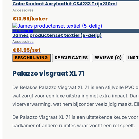
ColorSealant Acrylaatkit CS4233 Trijs 310ml
Accessoires
€13,95/koker
76% kiest dit
James productenset textiel (5-delig)
Accessoires
€81,95/set
BESCHRIJVING
SPECIFICATIES
REVIEWS (0)
INST
Palazzo visgraat XL 71
De Belakos Palazzo Visgraat XL 71 is een stijlvolle PVC
wat zorgt voor een luxe uitstraling met extra impact. Dan
vloerverwarming, wat hem bijzonder veelzijdig maakt. El
De Palazzo Visgraat XL 71 is een uitstekende keuze voo
badkamer of andere ruimtes waar vocht een rol speelt.