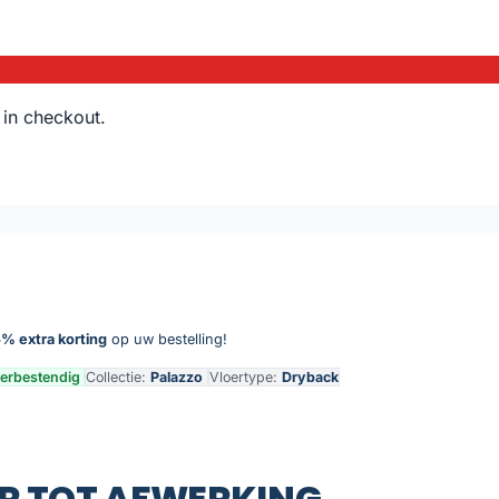
 in checkout.
% extra korting
op uw bestelling!
erbestendig
Collectie:
Palazzo
Vloertype:
Dryback
R TOT AFWERKING