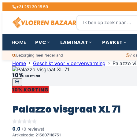
+31 251 30 15 59
PVC
LAMINAAT
PARKET
HOME
Bezorging heel Nederland
7 d
Home
Geschikt voor vloerverwarming
Palazzo vi
10%
KORTING
10% KORTING
Palazzo visgraat XL 71
0,0
(0 reviews)
Artikelcode:
215607118751