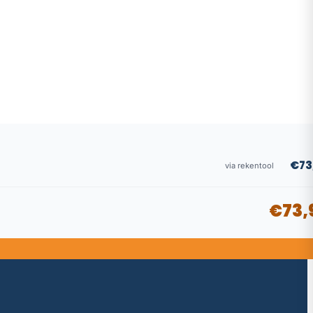
€73
via rekentool
€73,