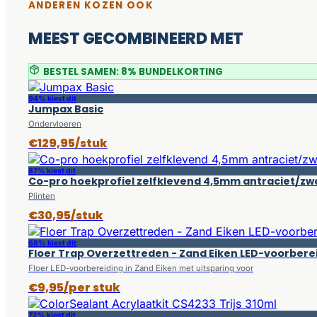
ANDEREN KOZEN OOK
MEEST GECOMBINEERD MET
BESTEL SAMEN: 8% BUNDELKORTING
94% kiest dit
Jumpax Basic
Ondervloeren
€129,95/stuk
87% kiest dit
Co-pro hoekprofiel zelfklevend 4,5mm antraciet/zw
Plinten
€30,95/stuk
68% kiest dit
Floer Trap Overzettreden - Zand Eiken LED-voorbere
Floer LED-voorbereiding in Zand Eiken met uitsparing voor
€9,95/per stuk
72% kiest dit