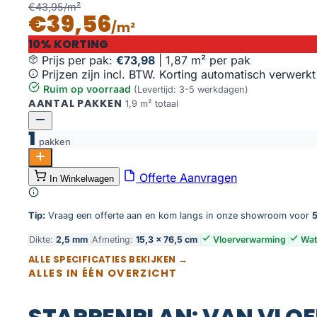
€43,95/m²
€39,56
/m²
10% KORTING
Prijs per pak:
€73,98
|
1,87 m² per pak
Prijzen zijn incl. BTW. Korting automatisch verwerkt
Ruim op voorraad
(Levertijd: 3-5 werkdagen)
AANTAL PAKKEN
1,9 m² totaal
1
pakken
Palazzo visgraat XL 71 aantal
Offerte Aanvragen
In Winkelwagen
Toevoegen aan winkelwagen
Tip:
Vraag een offerte aan en kom langs in onze showroom voor
5
Dikte:
2,5 mm
Afmeting:
15,3 × 76,5 cm
Vloerverwarming
Wat
ALLE SPECIFICATIES BEKIJKEN →
ALLES IN ÉÉN OVERZICHT
STAPPENPLAN: VAN VLOE