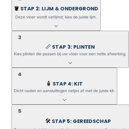
STAP 2: LIJM & ONDERGROND
🪣
Deze vloer wordt verlijmd; kies de juiste lijm.
3
STAP 3: PLINTEN
📏
Kies plinten die passen bij uw vloer voor een nette afwerking.
4
STAP 4: KIT
🧴
Dicht naden en aansluitingen netjes af met de juiste kit.
5
STAP 5: GEREEDSCHAP
🛠️